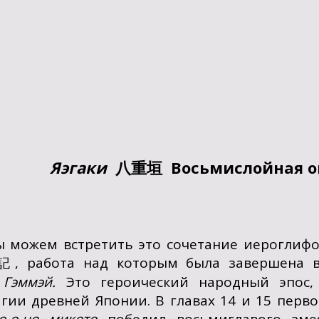
Яэгаки
八重垣
Восьмислойная 
 можем встретить это сочетание иероглифо
, работа над которым была завершена в
記
ы
Гэммэй.
Это героический народный эпос, 
гии древней Японии. В главах 14 и 15 первог