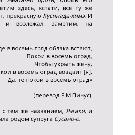
ея
Ямата-но ороти
, опоив его
тим здесь, кстати, всё ту же
иг, прекрасную
Кусинада-химэ
. И
, и возлежал, заметим, на
де в восемь гряд облака встают,
Покои в восемь оград,
Чтобы укрыть жену,
кои в восемь оград воздвиг [я],
Да, те покои в восемь оград»
(перевод Е.М.Пинус).
 с тем же названием,
Яэгаки
, и
была родом супруга
Сусано-о.