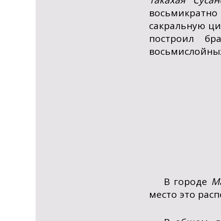
Такахая Сусан
восьмикратн
сакральную циф
построил бр
восьмислойных
В городе
М
место это рас