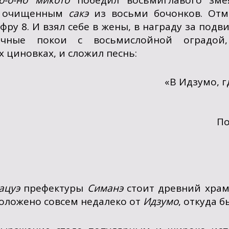
о-о-но микото
победил восьмиглавого зм
о очищенным
сакэ
из восьми бочонков. Отме
ру 8. И взял себе в жены, в награду за подв
ачные покои с восьмислойной оградой
 циновках, и сложил песнь:
«В Идзумо, г
По
ацуэ
префектуры
Симанэ
стоит древний храм
положено совсем недалеко от
Идзумо
, откуда 