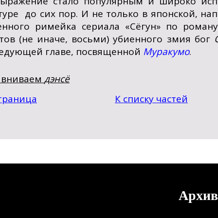
ыражение стало популярным и широко испо
туре до сих пор. И не только в японской, на
енного римейка сериала «Сёгун» по роману
тов (не иначе, восьми) убиенного змия бог
ледующей главе, посвященной
Муракумо
.
авниваем
дэнсё
траница
К списку частей
Архив