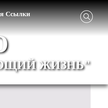
ея
Ссылки
Ю
ЮЩИЙ ЖИЗНЬ"