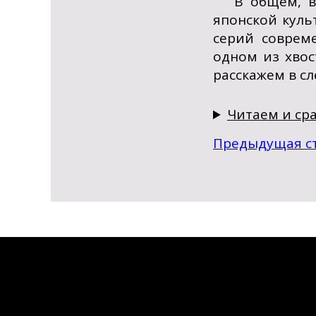
В общем, в
японской куль
серий соврем
одном из хвос
расскажем в с
Читаем и ср
Предыдущая с