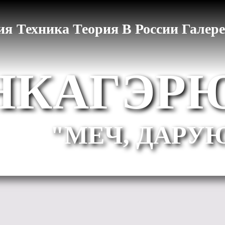
ия
Техника
Теория
В России
Галер
НКАГЭР
"МЕЧ, ДАРУ