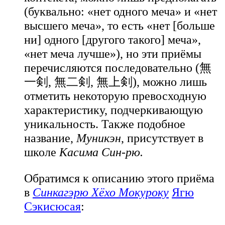
(буквально: «нет одного меча» и «нет
высшего меча», то есть «нет [больше
ни] одного [другого такого] меча»,
«нет меча лучше»), но эти приёмы
перечисляются последовательно (無
一剣, 無二剣, 無上剣), можно лишь
отметить некоторую превосходную
характеристику, подчеркивающую
уникальность. Также подобное
название,
Муникэн
, присутствует в
школе
Касима Син-рю.
Обратимся к описанию этого приёма
в
Синкагэрю Хёхо
Мокуроку
Ягю
Сэкисюсая
: