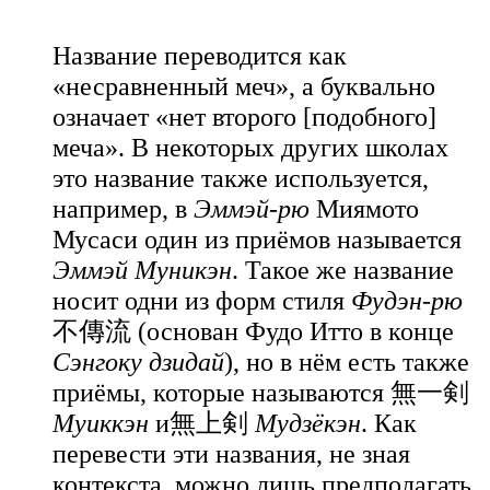
Название переводится как
«несравненный меч», а буквально
означает «нет второго [подобного]
меча». В некоторых других школах
это название также используется,
например, в
Эммэй-рю
Миямото
Мусаси один из приёмов называется
Эммэй Муникэн
. Такое же название
носит одни из форм стиля
Фудэн-рю
不傳流 (основан Фудо Итто в конце
Сэнгоку дзидай
), но в нём есть также
приёмы, которые называются 無一剣
Муиккэн
и無上剣
Мудзёкэн
. Как
перевести эти названия, не зная
контекста, можно лишь предполагать