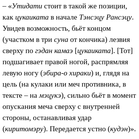
– «
Утидати
стоит в такой же позиции,
как
цукаиката
в начале
Тэнсэцу Рансэцу
.
Увидев возможность, бьёт концом
(участком в три
суна
от кончика) лезвия
сверху по
гэдан камаэ
[
цукаиката
]. [Тот]
подшагивает правой ногой, распрямляя
левую ногу (
эбира-о хираки
) и, глядя на
цель (на кулаки или меч противника, в
тексте – на
мэцукэ
), сильно бьёт в момент
опускания меча сверху с внутренней
стороны, останавливая удар
(
киритомэру
). Передается устно (
кудэн
)».