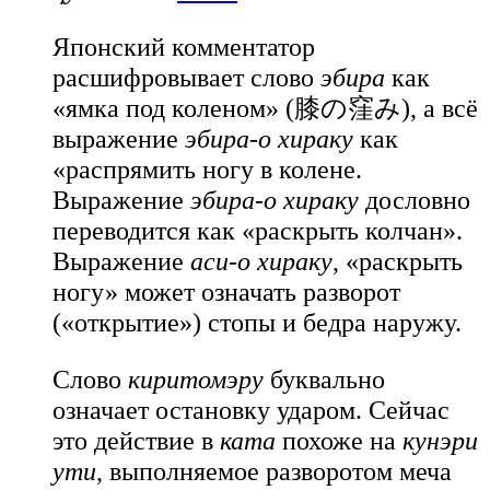
Японский комментатор
расшифровывает слово
эбира
как
«ямка под коленом» (膝の窪み), а всё
выражение
эбира-о хираку
как
«распрямить ногу в колене.
Выражение
эбира-о хираку
дословно
переводится как «раскрыть колчан».
Выражение
аси-о хираку
, «раскрыть
ногу» может означать разворот
(«открытие») стопы и бедра наружу.
Слово
киритомэру
буквально
означает остановку ударом. Сейчас
это действие в
ката
похоже на
кунэри
ути
, выполняемое разворотом меча