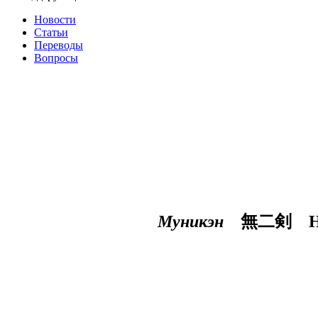
Новости
Статьи
Переводы
Вопросы
Муникэн
無二剣
Не